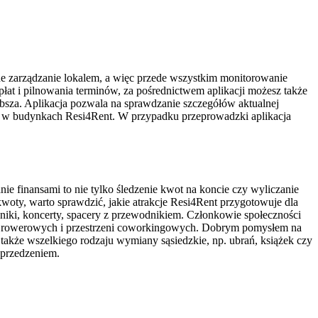
e zarządzanie lokalem, a więc przede wszystkim monitorowanie
łat i pilnowania terminów, za pośrednictwem aplikacji możesz także
zybsza. Aplikacja pozwala na sprawdzanie szczegółów aktualnej
ch w budynkach Resi4Rent. W przypadku przeprowadzki aplikacja
inansami to nie tylko śledzenie kwot na koncie czy wyliczanie
kwoty, warto sprawdzić, jakie atrakcje Resi4Rent przygotowuje dla
niki, koncerty, spacery z przewodnikiem. Członkowie społeczności
isów rowerowych i przestrzeni coworkingowych. Dobrym pomysłem na
akże wszelkiego rodzaju wymiany sąsiedzkie, np. ubrań, książek czy
yprzedzeniem.