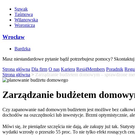
Suwak
Taśmowa
Wilanowska
Woronicza
Wrocław
Bardzka
Masz niestandardowe pytanie bądź potrzebujesz pomocy? Skontaktuj 
Strona główna
Dla firm
O nas
Kariera
Resi4Members
Poradnik
Regu
Strona główna
>
Zarządzanie budżetem domowym – sprawdzone meto
Zarządzanie budżetem domowym
Czy zapanowanie nad domowym budżetem jest możliwe bez całkowitej r
dochodów na oszczędności lub inwestycje. Brzmi optymistycznie, ale
Mówi się, że pieniądze szczęścia nie dają, ale zakupy już tak. Staty
wydatki wzrosły o przeszło 55 proc. To nie tylko efekt rosnących ce