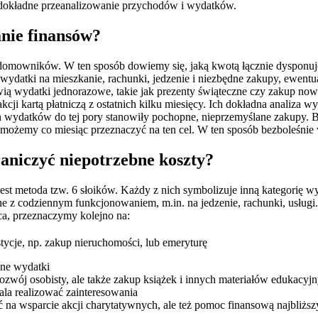
dokładne przeanalizowanie przychodów i wydatków.
nie finansów?
mowników. W ten sposób dowiemy się, jaką kwotą łącznie dysponujem
p. wydatki na mieszkanie, rachunki, jedzenie i niezbędne zakupy, ewent
wią wydatki jednorazowe, takie jak prezenty świąteczne czy zakup no
cji kartą płatniczą z ostatnich kilku miesięcy. Ich dokładna analiza w
 wydatków do tej pory stanowiły pochopne, nieprzemyślane zakupy. Bi
rą możemy co miesiąc przeznaczyć na ten cel. W ten sposób bezboleśni
raniczyć niepotrzebne koszty?
t metoda tzw. 6 słoików. Każdy z nich symbolizuje inną kategorię w
 z codziennym funkcjonowaniem, m.in. na jedzenie, rachunki, usługi.
a, przeznaczymy kolejno na:
tycje, np. zakup nieruchomości, lub emeryturę
ane wydatki
rozwój osobisty, ale także zakup książek i innych materiałów edukacyj
ala realizować zainteresowania
 na wsparcie akcji charytatywnych, ale też pomoc finansową najbliższym