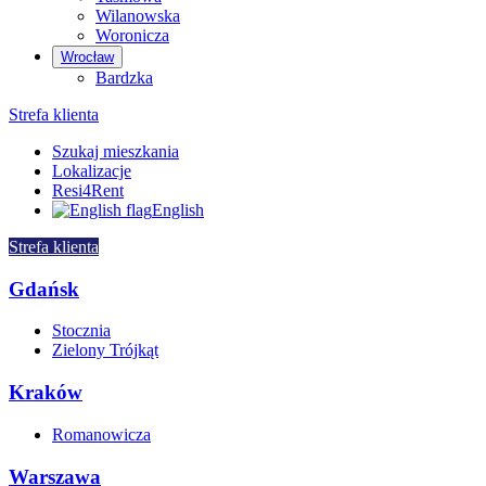
Wilanowska
Woronicza
Wrocław
Bardzka
Strefa klienta
Szukaj mieszkania
Lokalizacje
Resi4Rent
English
Strefa klienta
Gdańsk
Stocznia
Zielony Trójkąt
Kraków
Romanowicza
Warszawa