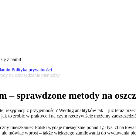
się z nami!
lamin
Polityka prywatności
dy na oszczędzanie pieniędzy
 – sprawdzone metody na oszczę
ezygnacji z przyjemności? Według analityków tak – już teraz przecię
 jak to zrobić w praktyce i na czym rzeczywiście możemy zaoszczędzi
styczny mieszkaniec Polski wydaje miesięcznie ponad 1,5 tys. zł na to
n, ale mówiąc wprost – także większego zamiłowania do wydawania pien