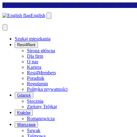
Potrzebujesz pomocy naszego doradcy? Zadzwoń do nas: +48 455 4
English
Szukaj mieszkania
Resi4Rent
Strona główna
Dla firm
O nas
Kariera
Resi4Members
Poradnik
Regulamin
Polityka prywatności
Gdańsk
Stocznia
Zielony Trójkąt
Kraków
Romanowicza
Warszawa
Suwak
Taśmowa