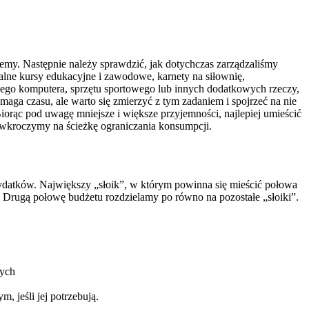
y. Następnie należy sprawdzić, jak dotychczas zarządzaliśmy
ualne kursy edukacyjne i zawodowe, karnety na siłownię,
wego komputera, sprzętu sportowego lub innych dodatkowych rzeczy,
ymaga czasu, ale warto się zmierzyć z tym zadaniem i spojrzeć na nie
orąc pod uwagę mniejsze i większe przyjemności, najlepiej umieścić
e wkroczymy na ścieżkę ograniczania konsumpcji.
ydatków. Największy „słoik”, w którym powinna się mieścić połowa
 Drugą połowę budżetu rozdzielamy po równo na pozostałe „słoiki”.
nych
, jeśli jej potrzebują.