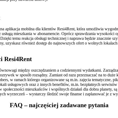
t
a aplikacja mobilna dla klientów Resi4Rent, która umożliwia wygodn
e z usługą mieszkania w abonamencie. Oprócz sprawdzania wysokości op
. Dzięki temu reakcja obsługi technicznej i naprawa będzie znacznie s
iany, uzyskasz również dostęp do najnowszych ofert o wolnych lokala
.
ci Resi4Rent
owagi między oszczędzaniem a codziennymi wydatkami. Zarządzanie f
 rozrywek w sposób rozsądny. Zamiast od razu przeznaczać na to duże 
rs, w ramach którego organizowane są m.in. zajęcia tematyczne, pik
y lokali usługowych oraz z innych benefitów, m.in. bezpłatnych serw
społeczności mieszkańców i wspólnych działań dla dobra planety, są t
ych wyrzeczeń – wystarczy śledzić swoje finanse i zaplanować je z w
FAQ – najczęściej zadawane pytania