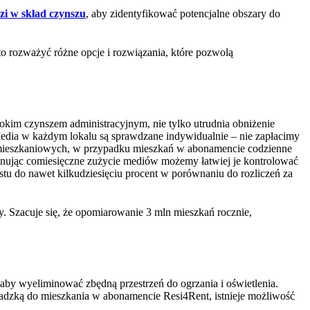
zi w skład czynszu
, aby zidentyfikować potencjalne obszary do
o rozważyć różne opcje i rozwiązania, które pozwolą
sokim czynszem administracyjnym, nie tylko utrudnia obniżenie
edia w każdym lokalu są sprawdzane indywidualnie – nie zapłacimy
h mieszkaniowych, w przypadku mieszkań w abonamencie codzienne
ównując comiesięczne zużycie mediów możemy łatwiej je kontrolować
stu do nawet kilkudziesięciu procent w porównaniu do rozliczeń za
y. Szacuje się, że opomiarowanie 3 mln mieszkań rocznie,
 aby wyeliminować zbędną przestrzeń do ogrzania i oświetlenia.
adzką do mieszkania w abonamencie Resi4Rent, istnieje możliwość