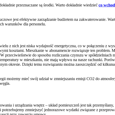
 dokładnie przeznaczane są środki. Warto dokładnie wiedzieć
co wchod
luczowe jest efektywne zarządzanie budżetem na zakwaterowanie. Wart
ch warunków dla personelu.
wielu z nich jest niska wydajność energetyczna, co w połączeniu z wy
owymi kosztami. Mieszkanie w abonamencie rozwiązuje ten problem. M
. W przeciwieństwie do sposobu rozliczania czynszu w spółdzielniac
ia temperatury w mieszkaniu, nie mają wpływu na nasze rachunki. Por
danym okresie. Dzięki temu rozwiązaniu można zaoszczędzić od kilkuna
energii możemy mieć swój udział w zmniejszaniu emisji CO2 do atmosfer
węgla.
owania i urządzania wnętrz – układ pomieszczeń jest tak przemyślany,
i potrzebujemy zmniejszyć jednorazowe wydatki związane z przeprow
 kaucji przy zawarciu umowy.