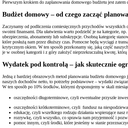
Pierwszym krokiem do zaplanowania domowego budżetu jest zatem 
Budżet domowy – od czego zacząć planowa
Zaczynamy od podliczenia comiesięcznych przychodów wszystkich do
swoimi finansami. Dla ułatwienia warto podzielić je na kategorie, n
ubezpieczenia, abonamenty lub subskrypcje. Osobną kategorię stano
które posłużą nam przez dłuższy czas. Pomocne będą wyciągi z transak
krytycznym okiem. W ten sposób przekonamy się, jaką część naszych
je w osobnej kategorii i z góry założyć nieprzekraczalną kwotę, któ
Wydatek pod kontrolą – jak skutecznie og
Jedną z bardziej obrazowych metod planowania budżetu domowego jes
naszych dochodów netto, to potrzeby podstawowe – wydatki związane
W ten sposób po 10% środków, którymi dysponujemy w skali miesiąc
oszczędności długoterminowe, czyli ewentualne przyszłe inwes
oszczędności krótkoterminowe, czyli fundusz na niespodziew
edukację, czyli wszelkiego rodzaju działania wspierające nasz 
rozrywkę, czyli wszystko, co sprawia nam przyjemność i pozw
pomoc innym, czyli środki, które jesteśmy w stanie przeznaczyć