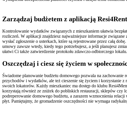
Zarządzaj budżetem z aplikacją Resi4Ren
Kontrolowanie wydatków związanych z mieszkaniem ułatwia bezpłatn
rozliczeń. W aplikacji znajdziesz najważniejsze informacje związan
wysłać zgłoszenie o usterkach, które są rejestrowane przez całą dobę
umowy zawsze wtedy, kiedy tego potrzebujesz, a jeśli planujesz zm
ułatwi Ci także zatwierdzenie protokołu zdawczo-odbiorczego lokalu
Oszczędzaj i ciesz się życiem w społecznoś
Świadome planowanie budżetu domowego pozwala na zachowanie równ
przychodów i wydatków, ale też cieszenie się życiem i korzystanie z
swoich lokatorów. Każdy mieszkaniec ma dostęp do klubu Resi4Membe
korzystają również ze zniżek do pobliskich restauracji, sklepów cz
podreperowanie domowego budżetu, a zarazem wzmocnienia relacji w 
płyt. Pamiętajmy, że gromadzenie oszczędności nie wymaga radykaln