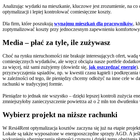
Analizując wydatki na mieszkanie, kluczowe jest zrozumienie, na co
optymalizacji i lepiej kontrolować comiesięczne koszty.
Dla firm, które poszukują
wynajmu mieszkań dla pracowników
, k
zoptymalizować koszty przy jednoczesnym zapewnieniu komfortowy
Media – płać za tyle, ile zużywasz
Choć na rynku nieruchomości nie brakuje interesujących ofert, wadą 
comiesięcznych wydatków, ale wręcz obciąża nasze portfele dodatk
za więcej, niż sami zużyjemy (dowiedz się,
jak oszczędzać energię
)
przyzwyczajenia sąsiadów, np. w kwestii czasu kąpieli i podkręcan
w zależności od tego, ile pieniędzy chcemy odłożyć na inne cele w 
rachunki w tradycyjnej formie.
Pieniądze to jednak nie wszystko – dzięki lepszej kontroli zużycia 
zmniejszyłoby zanieczyszczenie powietrza aż o 2 mln ton dwutlenku 
Wybierz projekt na niższe rachunki
W Resi4Rent optymalizacja kosztów zaczyna się już na etapie projekt
Lokale są także wyposażone w energooszczędne sprzęty AGD. A jeśl
wykupienia ubezpieczenia płatności czynszu i dzięki temu obniżenia