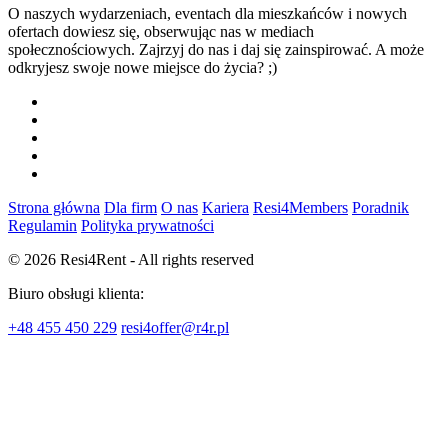
O naszych wydarzeniach, eventach dla mieszkańców i nowych
ofertach dowiesz się, obserwując nas w mediach
społecznościowych. Zajrzyj do nas i daj się zainspirować. A może
odkryjesz swoje nowe miejsce do życia? ;)
Strona główna
Dla firm
O nas
Kariera
Resi4Members
Poradnik
Regulamin
Polityka prywatności
© 2026 Resi4Rent - All rights reserved
Biuro obsługi klienta:
+48 455 450 229
resi4offer@r4r.pl
Na podstawie umowy łączącej R4R Poland spółka z ograniczoną odpowiedzialnością
(Resi4Rent) ze spółką Vantage Development S.A., należącą do TAG Immobilien
Group, grupa TAG Immobilien nabyła udziały w spółkach należących poprzednio do
grupy Resi4Rent, w wyniku czego pośrednio nabyła lokale będące wcześniej
własnością grupy Resi4Rent.
Resi4Rent oferuje na stronie internetowej również najem takich lokali będących
własnością grupy TAG Immobilien, dla których obsługę najmu do odwołania będzie