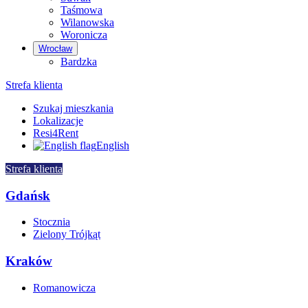
Taśmowa
Wilanowska
Woronicza
Wrocław
Bardzka
Strefa klienta
Szukaj mieszkania
Lokalizacje
Resi4Rent
English
Strefa klienta
Gdańsk
Stocznia
Zielony Trójkąt
Kraków
Romanowicza