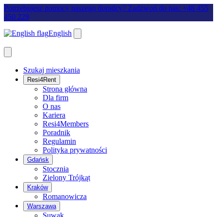
Potrzebujesz pomocy naszego doradcy? Zadzwoń do nas: +48 455
450 229
English
Szukaj mieszkania
Resi4Rent
Strona główna
Dla firm
O nas
Kariera
Resi4Members
Poradnik
Regulamin
Polityka prywatności
Gdańsk
Stocznia
Zielony Trójkąt
Kraków
Romanowicza
Warszawa
Suwak