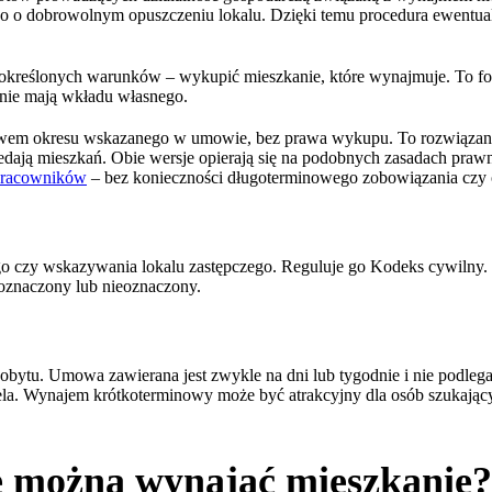
go o dobrowolnym opuszczeniu lokalu. Dzięki temu procedura ewentualne
 określonych warunków – wykupić mieszkanie, które wynajmuje. To 
 nie mają wkładu własnego.
ływem okresu wskazanego w umowie, bez prawa wykupu. To rozwiązan
dają mieszkań. Obie wersje opierają się na podobnych zasadach prawny
 pracowników
– bez konieczności długoterminowego zobowiązania czy o
go czy wskazywania lokalu zastępczego. Reguluje go Kodeks cywilny.
oznaczony lub nieoznaczony.
bytu. Umowa zawierana jest zwykle na dni lub tygodnie i nie podleg
ela. Wynajem krótkoterminowy może być atrakcyjny dla osób szukających
e można wynająć mieszkanie?