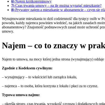
6)
Najem krótkoterminowy
7)
Czas trwania umowy – na ile można wynająć mieszkanie?
8)
Prywatny najem a mieszkanie w abonamencie – czym się ró
Wynajmowanie mieszkania to dziś codzienność dla tysięcy osób w Pol
powodu, każdy najemca powinien wiedzieć, na jakich zasadach można
abonamentowy? Znajomość podstawowych zasad może uchronić przed p
umowy.
Najem – co to znaczy w pra
Najem to umowa, na mocy której jedna strona (wynajmujący) oddaje dr
Zgodnie z Kodeksem cywilnym:
– wynajmujący – to właściciel lub zarządca lokalu,
– najemca – to osoba, która korzysta z lokalu i płaci za to czynsz.
Typowa umowa najmu:
– określa strony, czas trwania, wysokość czynszu i dodatkowych opła