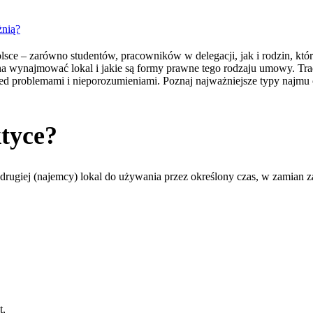
żnią?
sce – zarówno studentów, pracowników w delegacji, jak i rodzin, któr
 wynajmować lokal i jakie są formy prawne tego rodzaju umowy. Trad
roblemami i nieporozumieniami. Poznaj najważniejsze typy najmu or
ktyce?
ugiej (najemcy) lokal do używania przez określony czas, w zamian za 
t,