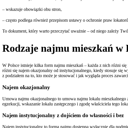
– wskazuje obowiązki obu stron,
– często podlega również przepisom ustawy o ochronie praw lokatoró
To dokument, który warto przeczytać uważnie – od niego zależy Twój
Rodzaje najmu mieszkań w P
W Polsce istnieje kilka form najmu mieszkań – każda z nich różni s
różni się najem okazjonalny od instytucjonalnego, kiedy stosuje si
z podziałem na to, kto może je stosować i jak wygląda proces zawar
Najem okazjonalny
Umowa najmu okazjonalnego to umowa najmu lokalu mieszkalnego zawar
egzekucji, wskazanie lokalu zastępczego i zgodę właściciela tego lo
Najem instytucjonalny z dojściem do własności i bez
Najem instytucjonalny to forma najmu dostępna wyłącznie dla podm