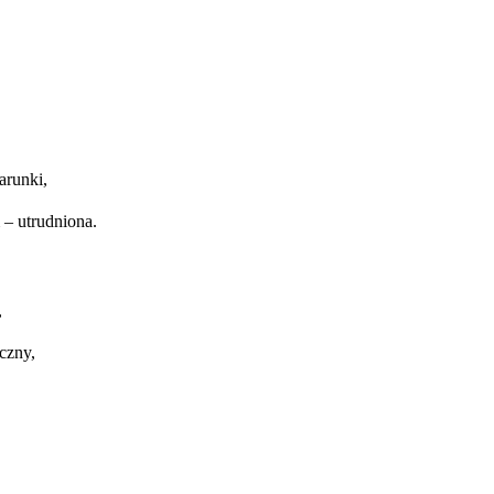
arunki,
 – utrudniona.
,
iczny,