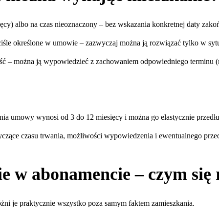
y) albo na czas nieoznaczony – bez wskazania konkretnej daty zakońc
iśle określone w umowie – zazwyczaj można ją rozwiązać tylko w sy
ość – można ją wypowiedzieć z zachowaniem odpowiedniego terminu (n
nia umowy wynosi od 3 do 12 miesięcy i można go elastycznie przedłu
zące czasu trwania, możliwości wypowiedzenia i ewentualnego przed
e w abonamencie – czym się 
różni je praktycznie wszystko poza samym faktem zamieszkania.