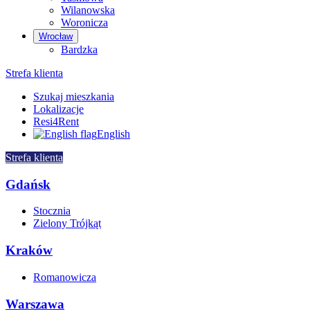
Wilanowska
Woronicza
Wrocław
Bardzka
Strefa klienta
Szukaj mieszkania
Lokalizacje
Resi4Rent
English
Strefa klienta
Gdańsk
Stocznia
Zielony Trójkąt
Kraków
Romanowicza
Warszawa