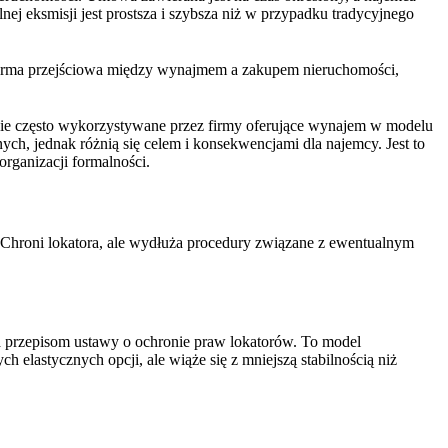
j eksmisji jest prostsza i szybsza niż w przypadku tradycyjnego
forma przejściowa między wynajmem a zakupem nieruchomości,
ie często wykorzystywane przez firmy oferujące wynajem w modelu
ch, jednak różnią się celem i konsekwencjami dla najemcy. Jest to
rganizacji formalności.
 Chroni lokatora, ale wydłuża procedury związane z ewentualnym
a przepisom ustawy o ochronie praw lokatorów. To model
 elastycznych opcji, ale wiąże się z mniejszą stabilnością niż