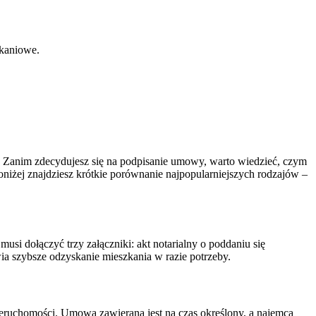
zkaniowe.
on. Zanim zdecydujesz się na podpisanie umowy, warto wiedzieć, czym
niżej znajdziesz krótkie porównanie najpopularniejszych rodzajów –
i dołączyć trzy załączniki: akt notarialny o poddaniu się
wia szybsze odzyskanie mieszkania w razie potrzeby.
ruchomości. Umowa zawierana jest na czas określony, a najemca