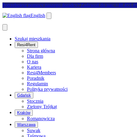
Potrzebujesz pomocy naszego doradcy? Zadzwoń do nas: +48 455 4
English
Szukaj mieszkania
Resi4Rent
Strona główna
Dla firm
O nas
Kariera
Resi4Members
Poradnik
Regulamin
Polityka prywatności
Gdańsk
Stocznia
Zielony Trójkąt
Kraków
Romanowicza
Warszawa
Suwak
Taśmowa