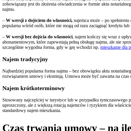
zobowiązany jest do złożenia oświadczenia w formie aktu notarialne
najmu.
–
W wersji z dojściem do własności,
najemca może – po spełnieniu
popularna wśród osób, które nie mogą od razu zaciągnąć kredytu lub
–
W wersji bez dojścia do własności
, najem kończy się wraz z up
abonamentowym, które zapewniają pełną obsługę najmu, ale nie sprze
szczególnie wygodna forma, gdy w grę wchodzi np.
mieszkanie dla
Najem tradycyjny
Najbardziej popularna forma najmu – bez obowiązku aktu notarialne
rozwiązaniem umowy i eksmisją. Umowa może być zawarta na czas 
Najem krótkoterminowy
Stosowany najczęściej w turystyce lub w przypadku tymczasowego po
uproszczony, ale z większą rotacją najemców i ryzykiem dla właścici
standardowy najem mieszkania.
Czas trwania umowy – na il