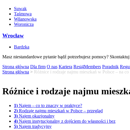
Suwak
Taśmowa
Wilanowska
Woronicza
Wrocław
Bardzka
Masz niestandardowe pytanie bądź potrzebujesz pomocy? Skontaktuj 
Strona główna
Dla firm
O nas
Kariera
Resi4Members
Poradnik
Regu
Strona główna
>
Różnice i rodzaje najmu mieszkań w Polsce – na c
Różnice i rodzaje najmu mieszk
1)
Najem – co to znaczy w praktyce?
2)
Rodzaje najmu mieszkań w Polsce – przegląd
3)
Najem okazjonalny
4)
Najem instytucjonalny z dojściem do własności i bez
5)
Najem tradycyjny