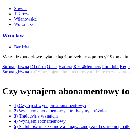
Suwak
Taśmowa
Wilanowska
Woronicza
Wrocław
Bardzka
Masz niestandardowe pytanie bądź potrzebujesz pomocy? Skontaktuj 
Strona główna
Dla firm
O nas
Kariera
Resi4Members
Poradnik
Regu
Strona główna
>
Czy wynajem abonamentowy to dobre rozwiązanie d
Czy wynajem abonamentowy to d
1)
Czym jest wynajem abonamentowy?
2)
Wynajem abonamentowy a tradycyjny – różnice
3)
Tradycyjny wynajem
4)
Wynajem abonamentowy
5)
Stabilność mieszkaniowa – najważniejsza dla samotnej matk