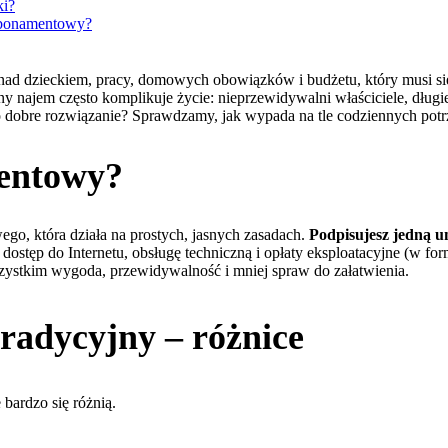
ki?
abonamentowy?
nad dzieckiem, pracy, domowych obowiązków i budżetu, który musi się
ny najem często komplikuje życie: nieprzewidywalni właściciele, długi
 dobre rozwiązanie? Sprawdzamy, jak wypada na tle codziennych po
entowy?
, która działa na prostych, jasnych zasadach.
Podpisujesz jedną u
ostęp do Internetu, obsługę techniczną i opłaty eksploatacyjne (w formi
wszystkim wygoda, przewidywalność i mniej spraw do załatwienia.
adycyjny – różnice
bardzo się różnią.