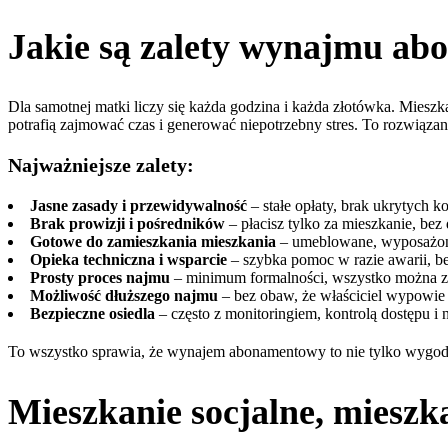
Jakie są zalety wynajmu ab
Dla samotnej matki liczy się każda godzina i każda złotówka. Mie
potrafią zajmować czas i generować niepotrzebny stres. To rozwiązan
Najważniejsze zalety:
Jasne zasady i przewidywalność
– stałe opłaty, brak ukrytych k
Brak prowizji i pośredników
– płacisz tylko za mieszkanie, bez 
Gotowe do zamieszkania mieszkania
– umeblowane, wyposażone
Opieka techniczna i wsparcie
– szybka pomoc w razie awarii, b
Prosty proces najmu
– minimum formalności, wszystko można za
Możliwość dłuższego najmu
– bez obaw, że właściciel wypowie
Bezpieczne osiedla
– często z monitoringiem, kontrolą dostępu i 
To wszystko sprawia, że wynajem abonamentowy to nie tylko wygodne,
Mieszkanie socjalne, mies