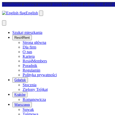
Potrzebujesz pomocy naszego doradcy? Zadzwoń do nas: +48 455 4
English
Szukaj mieszkania
Resi4Rent
Strona główna
Dla firm
O nas
Kariera
Resi4Members
Poradnik
Regulamin
Polityka prywatności
Gdańsk
Stocznia
Zielony Trójkąt
Kraków
Romanowicza
Warszawa
Suwak
Taśmowa