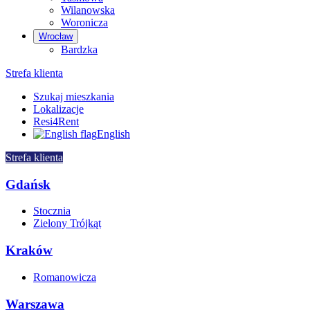
Wilanowska
Woronicza
Wrocław
Bardzka
Strefa klienta
Szukaj mieszkania
Lokalizacje
Resi4Rent
English
Strefa klienta
Gdańsk
Stocznia
Zielony Trójkąt
Kraków
Romanowicza
Warszawa