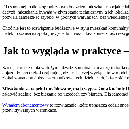
Dla samotnej matki z ograniczonym budżetem mieszkanie socjalne l
decyzji, mieszkania bywają w złym stanie technicznym, a ich lokal
pozwala zamieszkać szybko, w godnych warunkach, bez wieloletnie
Choć nie jest to rozwiązanie budżetowe w stylu mieszkań komunalnyc
matek to szansa na spokojne życie tu i teraz – bez konieczności rezyg
Jak to wygląda w praktyce 
Szukając mieszkania w dużym mieście, samotna mama często trafia na of
dojazd do przedszkola zajmuje godzinę. Inaczej wygląda to w mod
zlokalizowane w dobrze skomunikowanych dzielnicach, blisko sklepó
Mieszkania są w pełni umeblowane, mają wyposażoną kuchnię i łaz
załatwić zdalnie, bez biegania po urzędach czy biurach. Dla samotne
Wynajem abonamentowy
to rozwiązanie, które upraszcza codzienność
przewidywalnych warunkach.