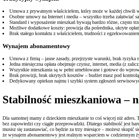
Umowa z prywatnym właścicielem, który może w każdej chwili 
Osobne umowy na Internet i media – wszystko trzeba załatwiać s
Standard i wyposażenie mieszkań bywają bardzo różne, często trz
Możliwe dodatkowe koszty: prowizja dla pośrednika, ukryte opłat
Brak stałego kontaktu z właścicielem, trudności z egzekwowaniem
Wynajem abonamentowy
Umowa z firmą – jasne zasady, przejrzyste warunki, brak ryzyka
Jedna miesięczna opłata obejmuje czynsz, internet, media (z zalicz
Wszystkie mieszkania są w pełni umeblowane i gotowe do wprowa
Brak prowizji, brak ukrytych kosztów – budżet masz pod kontrolą
Dedykowany opiekun najmu i szybki system zgłoszeń serwisowyc
Stabilność mieszkaniowa – n
Dla samotnej mamy z dzieckiem mieszkanie to coś więcej niż adres.
bez zapowiedzi czy ciągłe przeprowadzki. Dlatego stabilność jest ba
musisz się zastanawiać, co będzie za trzy miesiące – możesz skupić 
że wynajem abonamentowy jest realnym wsparciem w codziennym ży