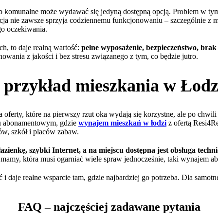
ub komunalne może wydawać się jedyną dostępną opcją. Problem w tym
izacja nie zawsze sprzyja codziennemu funkcjonowaniu – szczególnie 
go oczekiwania.
h, to daje realną wartość:
pełne wyposażenie, bezpieczeństwo, brak 
nowania z jakości i bez stresu związanego z tym, co będzie jutro.
– przykład mieszkania w Łodz
erty, które na pierwszy rzut oka wydają się korzystne, ale po chwili o
elu abonamentowym, gdzie
wynajem mieszkań w łodzi
z ofertą Resi4R
w, szkół i placów zabaw.
ienkę, szybki Internet, a na miejscu dostępna jest obsługa techn
j mamy, która musi ogarniać wiele spraw jednocześnie, taki wynajem ab
 i daje realne wsparcie tam, gdzie najbardziej go potrzeba. Dla samotn
FAQ – najczęściej zadawane pytania