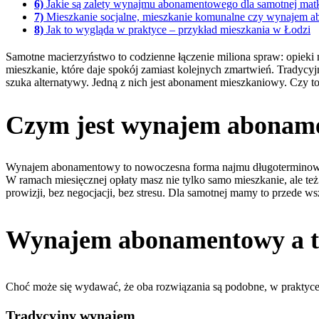
6)
Jakie są zalety wynajmu abonamentowego dla samotnej mat
7)
Mieszkanie socjalne, mieszkanie komunalne czy wynajem 
8)
Jak to wygląda w praktyce – przykład mieszkania w Łodzi
Samotne macierzyństwo to codzienne łączenie miliona spraw: opieki 
mieszkanie, które daje spokój zamiast kolejnych zmartwień. Tradycyj
szuka alternatywy. Jedną z nich jest
abonament mieszkaniowy. Czy to
Czym jest wynajem abonam
Wynajem abonamentowy to nowoczesna forma najmu długoterminowego
W ramach miesięcznej opłaty masz nie tylko samo mieszkanie, ale też d
prowizji, bez negocjacji, bez stresu. Dla samotnej mamy to przede 
Wynajem abonamentowy a tr
Choć może się wydawać, że oba rozwiązania są podobne, w praktyce 
Tradycyjny wynajem