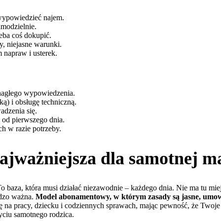
wypowiedzieć najem.
amodzielnie.
eba coś dokupić.
y, niejasne warunki.
 napraw i usterek.
 nagłego wypowiedzenia.
ką) i obsługę techniczną.
dzenia się.
 od pierwszego dnia.
h w razie potrzeby.
ajważniejsza dla samotnej ma
 To baza, która musi działać niezawodnie – każdego dnia. Nie ma tu
rdzo ważna.
Model abonamentowy, w którym zasady są jasne, umowa p
się na pracy, dziecku i codziennych sprawach, mając pewność, że Twoje
ciu samotnego rodzica.