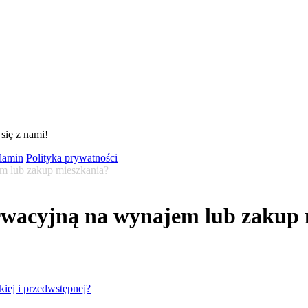
się z nami!
lamin
Polityka prywatności
m lub zakup mieszkania?
rwacyjną na wynajem lub zakup 
ej i przedwstępnej?