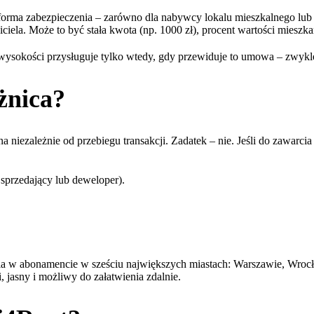
 forma zabezpieczenia – zarówno dla nabywcy lokalu mieszkalnego lub d
ciciela. Może to być stała kwota (np. 1000 zł), procent wartości miesz
wysokości przysługuje tylko wtedy, gdy przewiduje to umowa – zwykle 
żnica?
a niezależnie od przebiegu transakcji. Zadatek – nie. Jeśli do zawarci
sprzedający lub deweloper).
ia w abonamencie w sześciu największych miastach: Warszawie, Wrocł
 jasny i możliwy do załatwienia zdalnie.