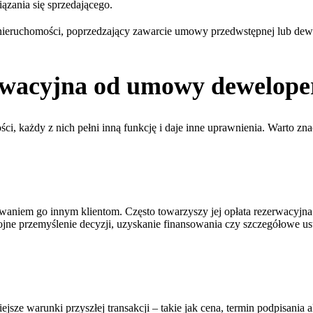
zania się sprzedającego.
nieruchomości, poprzedzający zawarcie umowy przedwstępnej lub dew
wacyjna od umowy deweloper
i, każdy z nich pełni inną funkcję i daje inne uprawnienia. Warto zn
towaniem go innym klientom. Często towarzyszy jej opłata rezerwacyj
kojne przemyślenie decyzji, uzyskanie finansowania czy szczegółowe us
ze warunki przyszłej transakcji – takie jak cena, termin podpisania akt