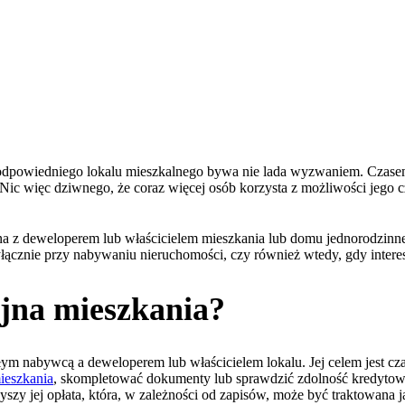
 odpowiedniego lokalu mieszkalnego bywa nie lada wyzwaniem. Czase
Nic więc dziwnego, że coraz więcej osób korzysta z możliwości jego 
 z deweloperem lub właścicielem mieszkania lub domu jednorodzinnego
łącznie przy nabywaniu nieruchomości, czy również wtedy, gdy intere
jna mieszkania?
ym nabywcą a deweloperem lub właścicielem lokalu. Jej celem jest cz
ieszkania
, skompletować dokumenty lub sprawdzić zdolność kredytową.
y jej opłata, która, w zależności od zapisów, może być traktowana j