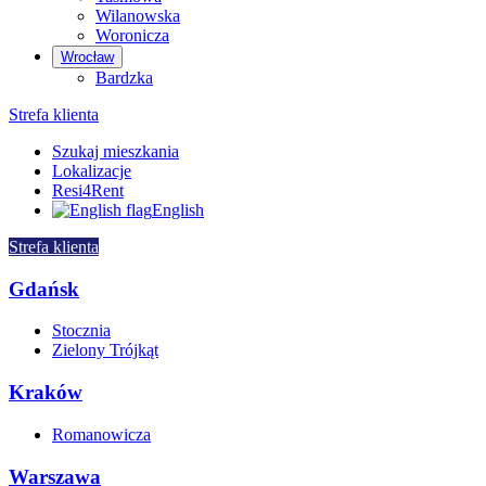
Wilanowska
Woronicza
Wrocław
Bardzka
Strefa klienta
Szukaj mieszkania
Lokalizacje
Resi4Rent
English
Strefa klienta
Gdańsk
Stocznia
Zielony Trójkąt
Kraków
Romanowicza
Warszawa