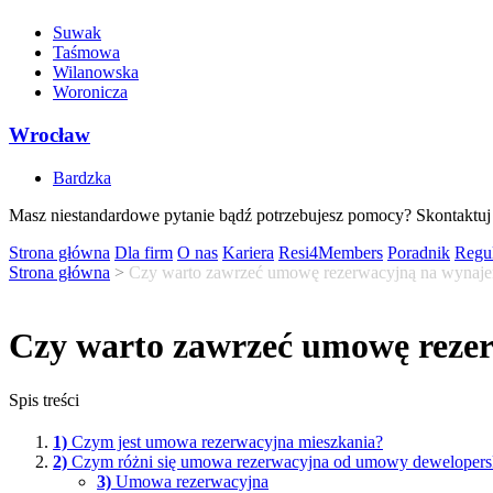
Suwak
Taśmowa
Wilanowska
Woronicza
Wrocław
Bardzka
Masz niestandardowe pytanie bądź potrzebujesz pomocy? Skontaktuj 
Strona główna
Dla firm
O nas
Kariera
Resi4Members
Poradnik
Regu
Strona główna
>
Czy warto zawrzeć umowę rezerwacyjną na wynaje
Czy warto zawrzeć umowę reze
Spis treści
1)
Czym jest umowa rezerwacyjna mieszkania?
2)
Czym różni się umowa rezerwacyjna od umowy deweloperski
3)
Umowa rezerwacyjna