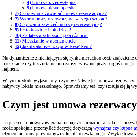
4)
Umowa przedwstępna
5)
Umowa deweloperska
7)
Co powinna zawierać umowa rezerwacyjna?
7)
Wzór umowy rezerwacyjnej – czego szukać?
8)
Czy warto zawrzeć umowę rezerwacyjną?
9)
Ile to kosztuje i jak działa?
10)
Zadatek a zaliczka – jaka różnica?
11)
Mieszkanie w abonamencie
12)
Jak działa rezerwacja w Resi4Rent?
Na dynamicznie zmieniającym się rynku nieruchomości, znalezienie
mieszkanie czy też zostanie ono zarezerwowane przez kogoś innego. 
najmem.
W tym artykule wyjaśniamy, czym właściwie jest umowa rezerwacyjna
nabywcy lokalu mieszkalnego. Sprawdzamy też, czy stosuje się ją wy
Czym jest umowa rezerwacy
To pisemna umowa zawierana pomiędzy stronami transakcji – przyszł
może spokojnie przemyśleć decyzję dotyczącą
wynajmu czy kupna m
element ochrony praw nabywcy lokalu mieszkalnego. Zwykle towarzysz