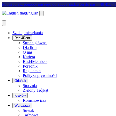
Potrzebujesz pomocy naszego doradcy? Zadzwoń do nas: +48 455 4
English
Szukaj mieszkania
Resi4Rent
Strona główna
Dla firm
O nas
Kariera
Resi4Members
Poradnik
Regulamin
Polityka prywatności
Gdańsk
Stocznia
Zielony Trójkąt
Kraków
Romanowicza
Warszawa
Suwak
Taśmowa