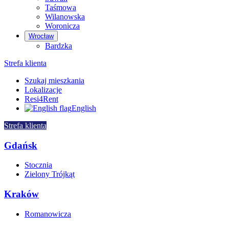
Taśmowa
Wilanowska
Woronicza
Wrocław
Bardzka
Strefa klienta
Szukaj mieszkania
Lokalizacje
Resi4Rent
English
Strefa klienta
Gdańsk
Stocznia
Zielony Trójkąt
Kraków
Romanowicza