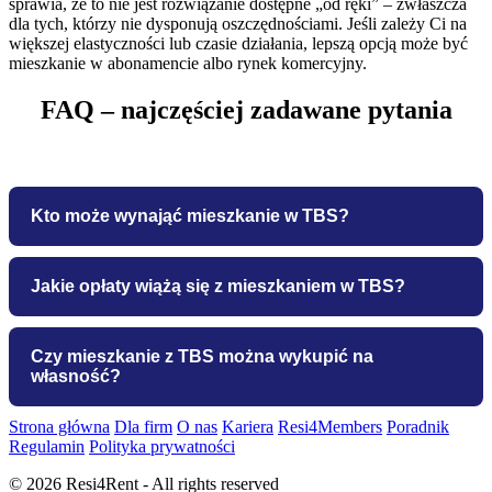
sprawia, że to nie jest rozwiązanie dostępne „od ręki” – zwłaszcza
dla tych, którzy nie dysponują oszczędnościami. Jeśli zależy Ci na
większej elastyczności lub czasie działania, lepszą opcją może być
mieszkanie w abonamencie albo rynek komercyjny.
FAQ – najczęściej zadawane pytania
Kto może wynająć mieszkanie w TBS?
Z mieszkań TBS mogą skorzystać osoby fizyczne,
Jakie opłaty wiążą się z mieszkaniem w TBS?
które spełniają określone kryteria dochodowe – ich
dochód nie może być ani za niski, ani za wysoki.
Mieszkania TBS nie są bezczynszowe i wymagają
Czy mieszkanie z TBS można wykupić na
Warunkiem jest również nieposiadanie innej
własność?
regularnego opłacania czynszu, którego stawki są
nieruchomości w tej samej miejscowości. Należy także
niższe niż w najmie komercyjnym. Przed
wnieść partycypację, czyli wkład własny w koszty
Strona główna
Dla firm
O nas
Kariera
Resi4Members
Poradnik
zamieszkaniem konieczne jest wniesienie partycypacji,
Co do zasady mieszkań TBS nie można kupić,
Regulamin
budowy.
Polityka prywatności
czyli udziału w kosztach budowy lokalu. Wysokość
ponieważ są one przeznaczone do długoterminowego
© 2026 Resi4Rent - All rights reserved
partycypacji może wynosić od kilkunastu do