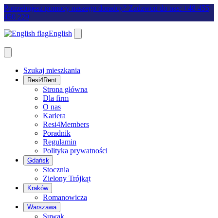
Potrzebujesz pomocy naszego doradcy? Zadzwoń do nas: +48 455
450 229
English
Szukaj mieszkania
Resi4Rent
Strona główna
Dla firm
O nas
Kariera
Resi4Members
Poradnik
Regulamin
Polityka prywatności
Gdańsk
Stocznia
Zielony Trójkąt
Kraków
Romanowicza
Warszawa
Suwak