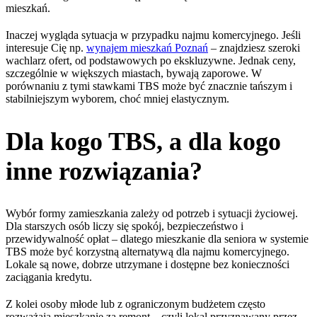
mieszkań.
Inaczej wygląda sytuacja w przypadku najmu komercyjnego. Jeśli
interesuje Cię np.
wynajem mieszkań Poznań
– znajdziesz szeroki
wachlarz ofert, od podstawowych po ekskluzywne. Jednak ceny,
szczególnie w większych miastach, bywają zaporowe. W
porównaniu z tymi stawkami TBS może być znacznie tańszym i
stabilniejszym wyborem, choć mniej elastycznym.
Dla kogo TBS, a dla kogo
inne rozwiązania?
Wybór formy zamieszkania zależy od potrzeb i sytuacji życiowej.
Dla starszych osób liczy się spokój, bezpieczeństwo i
przewidywalność opłat – dlatego mieszkanie dla seniora w systemie
TBS może być korzystną alternatywą dla najmu komercyjnego.
Lokale są nowe, dobrze utrzymane i dostępne bez konieczności
zaciągania kredytu.
Z kolei osoby młode lub z ograniczonym budżetem często
rozważają mieszkanie za remont – czyli lokal przyznawany przez