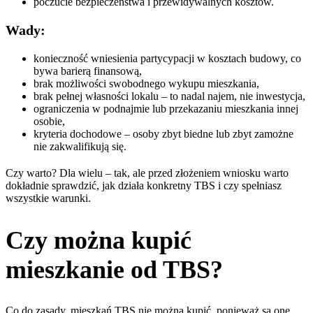
poczucie bezpieczeństwa i przewidywalnych kosztów.
Wady:
konieczność wniesienia partycypacji w kosztach budowy, co
bywa barierą finansową,
brak możliwości swobodnego wykupu mieszkania,
brak pełnej własności lokalu – to nadal najem, nie inwestycja,
ograniczenia w podnajmie lub przekazaniu mieszkania innej
osobie,
kryteria dochodowe – osoby zbyt biedne lub zbyt zamożne
nie zakwalifikują się.
Czy warto? Dla wielu – tak, ale przed złożeniem wniosku warto
dokładnie sprawdzić, jak działa konkretny TBS i czy spełniasz
wszystkie warunki.
Czy można kupić
mieszkanie od TBS?
Co do zasady, mieszkań TBS nie można kupić, ponieważ są one