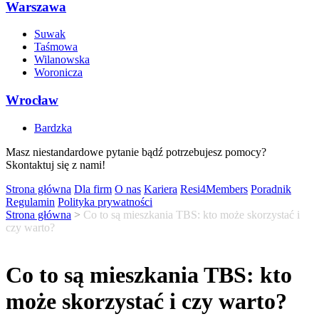
Warszawa
Suwak
Taśmowa
Wilanowska
Woronicza
Wrocław
Bardzka
Masz niestandardowe pytanie bądź potrzebujesz pomocy?
Skontaktuj się z nami!
Strona główna
Dla firm
O nas
Kariera
Resi4Members
Poradnik
Regulamin
Polityka prywatności
Strona główna
>
Co to są mieszkania TBS: kto może skorzystać i
czy warto?
Co to są mieszkania TBS: kto
może skorzystać i czy warto?