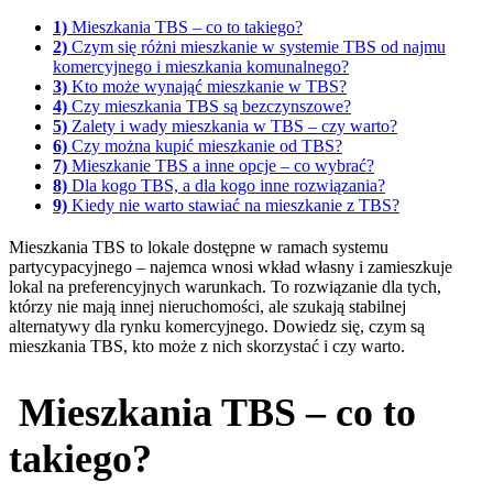
1)
Mieszkania TBS – co to takiego?
2)
Czym się różni mieszkanie w systemie TBS od najmu
komercyjnego i mieszkania komunalnego?
3)
Kto może wynająć mieszkanie w TBS?
4)
Czy mieszkania TBS są bezczynszowe?
5)
Zalety i wady mieszkania w TBS – czy warto?
6)
Czy można kupić mieszkanie od TBS?
7)
Mieszkanie TBS a inne opcje – co wybrać?
8)
Dla kogo TBS, a dla kogo inne rozwiązania?
9)
Kiedy nie warto stawiać na mieszkanie z TBS?
Mieszkania TBS to lokale dostępne w ramach systemu
partycypacyjnego – najemca wnosi wkład własny i zamieszkuje
lokal na preferencyjnych warunkach. To rozwiązanie dla tych,
którzy nie mają innej nieruchomości, ale szukają stabilnej
alternatywy dla rynku komercyjnego. Dowiedz się, czym są
mieszkania TBS, kto może z nich skorzystać i czy warto.
Mieszkania TBS – co to
takiego?