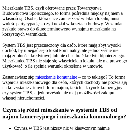
Mieszkania TBS, czyli oferowane przez Towarzystwa
Budownictwa Społecznego, to forma pośrednia między najmem a
własnością. Osoba, która chce zamieszkać w takim lokalu, musi
wnieść partycypację – czyli udział w kosztach budowy. W zamian
zyskuje prawo do długoterminowego wynajmu mieszkania na
korzystnych warunkach.
System TBS jest przeznaczony dla osób, które mają zbyt wysoki
dochód, by ubiegać się o lokal komunalny, ale jednocześnie nie
mają zdolności kredytowej lub nie chcą brać kredytu hipotecznego.
Mieszkaniec TBS nie staje się właścicielem lokalu, ale ma prawo go
użytkować, o ile spełnia warunki określone w umowie.
Zastanawiasz się:
mieszkanie komunalne
– co to takiego? To forma
wsparcia mieszkaniowego dla osób, których dochody nie pozwalają
na korzystanie z innych form najmu, takich jak rynek komercyjny
czy system TBS, a jednocześnie nie mają możliwości zakupu
własnej nieruchomości.
Czym się różni mieszkanie w systemie TBS od
najmu komercyjnego i mieszkania komunalnego?
Czynsz w TBS jest niższy niż w klasycznym najmie